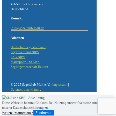
45659 Recklinghausen
Deutschland
Kontakt
info@segelclub-marl.de
Adressen
Deutscher Seglerverband
Seglerverband NRW
LSB NRW
Stadtsportbund Marl
Seglergemenschaft Haltern
© 2025 Segelclub Marl e. V. |
Impressum
|
Datenschutzerklärung
Diese Webseite benutzt Cookies. Bei Nutzung unserer Webseite stimmst du
unserer Datenschutzerklärung zu.
Weitere Informationen
Zustimmen